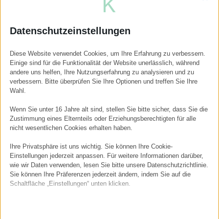
anfühlt und langfristig tragfähig ist. Dabei geht es
nicht um Verzicht oder Disziplin um jeden Preis,
Datenschutzeinstellungen
sondern um innere Klarheit, Selbstregulation und ein
verbessertes Körperbewusstsein.
Diese Website verwendet Cookies, um Ihre Erfahrung zu verbessern.
Einige sind für die Funktionalität der Website unerlässlich, während
Ein Vorteil der Hypnose ist, dass
bereits wenige
andere uns helfen, Ihre Nutzungserfahrung zu analysieren und zu
Sitzungen
ausreichen können, um nachhaltige
verbessern. Bitte überprüfen Sie Ihre Optionen und treffen Sie Ihre
Wahl.
Veränderungen anzustoßen –
ohne Medikamente,
ohne Hungern und ohne klassische
Wenn Sie unter 16 Jahre alt sind, stellen Sie bitte sicher, dass Sie die
Zustimmung eines Elternteils oder Erziehungsberechtigten für alle
Diätprogramme
.
nicht wesentlichen Cookies erhalten haben.
Ihre Privatsphäre ist uns wichtig. Sie können Ihre Cookie-
Einstellungen jederzeit anpassen. Für weitere Informationen darüber,
wie wir Daten verwenden, lesen Sie bitte unsere Datenschutzrichtlinie.
Sie können Ihre Präferenzen jederzeit ändern, indem Sie auf die
Schaltfläche „Einstellungen“ unten klicken.
Beachten Sie, dass das Deaktivieren bestimmter Arten von Cookies
Ihr Erlebnis auf der Website und die von uns angebotenen Dienste