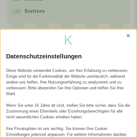
Stottern
×
Beziehungen & innere Muster
Wiederkehrende Beziehungskonflikte
Datenschutzeinstellungen
Alte Bindungsmuster
Diese Website verwendet Cookies, um Ihre Erfahrung zu verbessern.
Schuld- oder Schamgefühle
Einige sind für die Funktionalität der Website unerlässlich, während
andere uns helfen, Ihre Nutzungserfahrung zu analysieren und zu
Abgrenzung & „Nein sagen“
verbessern. Bitte überprüfen Sie Ihre Optionen und treffen Sie Ihre
Wahl.
Innere Kind-Themen
Wenn Sie unter 16 Jahre alt sind, stellen Sie bitte sicher, dass Sie die
Selbstsabotage
Zustimmung eines Elternteils oder Erziehungsberechtigten für alle
nicht wesentlichen Cookies erhalten haben.
Ihre Privatsphäre ist uns wichtig. Sie können Ihre Cookie-
Einstellungen jederzeit anpassen. Für weitere Informationen darüber,