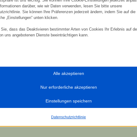
atsphäre ist uns wichtig. Sie können Ihre Cookie-Einstellungen jederzeit anpa
*
nformationen darüber, wie wir Daten verwenden, lesen Sie bitte unsere
tzrichtlinie. Sie können Ihre Präferenzen jederzeit ändern, indem Sie auf die
che „Einstellungen“ unten klicken.
Sie, dass das Deaktivieren bestimmter Arten von Cookies Ihr Erlebnis auf d
on uns angebotenen Dienste beeinträchtigen kann.
zielle
ielle Cookies und Dienste ermöglichen grundlegende Funktionen und sind für
gsgemäße Funktionieren der Website erforderlich. Diese Cookies und Dienste
 Zustimmung des Nutzers gemäß der DSGVO.
Alle akzeptieren
Details anzeigen
Nur erforderliche akzeptieren
e Dienste
ie
Kategorie umfasst alle Cookies, Domains und Dienste, die nicht in die andere
Einstellungen speichern
schen Kategorien fallen oder nicht eindeutig kategorisiert wurden.
ss_logged_in_*
 die
Datenschutzerklärung
gelesen zu haben und bin mit dieser einverstanden.
Details anzeigen
ss_test_cookie
Datenschutzrichtlinie
ings-*
e_anon_id
ings-time-*