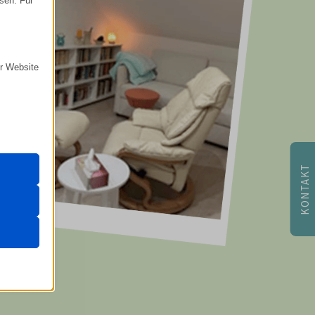
ssen. Für
er Website
 das
 erfordern
KONTAKT
n