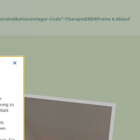
traindikationen
Yager-Code®-Therapie
EMDR
Preise & Ablauf
×
e
hrung zu
 Wahl.
nes
ben.