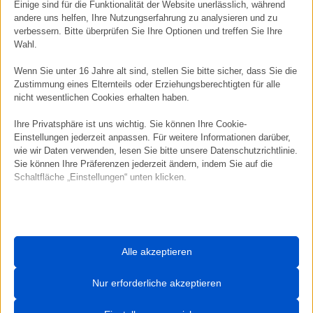
Einige sind für die Funktionalität der Website unerlässlich, während
andere Therapieformen
andere uns helfen, Ihre Nutzungserfahrung zu analysieren und zu
verbessern. Bitte überprüfen Sie Ihre Optionen und treffen Sie Ihre
für Klientinnen und Klienten, denen eine
Wahl.
emotional aufwühlende Therapie nicht
Wenn Sie unter 16 Jahre alt sind, stellen Sie bitte sicher, dass Sie die
zugemutet werden kann oder sollte
Zustimmung eines Elternteils oder Erziehungsberechtigten für alle
(z. B. während einer Schwangerschaft)
nicht wesentlichen Cookies erhalten haben.
Besonders wertvoll ist diese Methode auch dann,
Ihre Privatsphäre ist uns wichtig. Sie können Ihre Cookie-
Einstellungen jederzeit anpassen. Für weitere Informationen darüber,
wenn Sie
nicht über Ihr Thema sprechen können,
wie wir Daten verwenden, lesen Sie bitte unsere Datenschutzrichtlinie.
möchten oder dürfen
. Die Arbeit erfolgt, ohne dass
Sie können Ihre Präferenzen jederzeit ändern, indem Sie auf die
Schaltfläche „Einstellungen“ unten klicken.
Inhalte offengelegt werden müssen.
Beachten Sie, dass das Deaktivieren bestimmter Arten von Cookies
Vorteile der Yager-Code®-Therapie
Ihr Erlebnis auf der Website und die von uns angebotenen Dienste
beeinträchtigen kann.
keine Hypnose, keine Trance
Alle akzeptieren
keine emotionale Überforderung
Essenzielle
Essenzielle Cookies und Dienste ermöglichen grundlegende
Nur erforderliche akzeptieren
keine detaillierte Problembeschreibung
Funktionen und sind für das ordnungsgemäße Funktionieren der
notwendig
Website erforderlich. Diese Cookies und Dienste erfordern keine