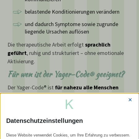
belastende Konditionierungen verändern
und dadurch Symptome sowie zugrunde
liegende Ursachen auflösen
Die therapeutische Arbeit erfolgt
sprachlich
geführt
, ruhig und strukturiert – ohne emotionale
Aktivierung.
Für wen ist der Yager-Code® geeignet?
Der Yager-Code® ist
für nahezu alle Menschen
geeignet
, auch:
×
für
Kinder
für Menschen, bei denen Hypnose nicht
Datenschutzeinstellungen
möglich oder nicht gewünscht ist
Diese Website verwendet Cookies, um Ihre Erfahrung zu verbessern.
bei bestehenden
Kontraindikationen
für